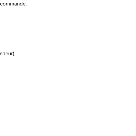
e commande
.
endeur).