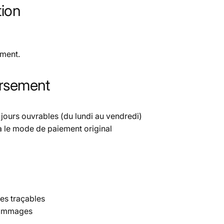
tion
ement.
ursement
 jours ouvrables
(du lundi au vendredi)
a le
mode de paiement original
es traçables
 dommages