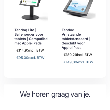
Tabdoq Lite |
Tabdoq |
Baliehouder voor
Vrijstaande
tablets | Compatibel
tabletstandaard |
met Apple iPads
Geschikt voor
Apple iPads
€114,95
incl. BTW
€180,29
incl. BTW
€95,00
excl. BTW
€149,00
excl. BTW
We horen graag van je.