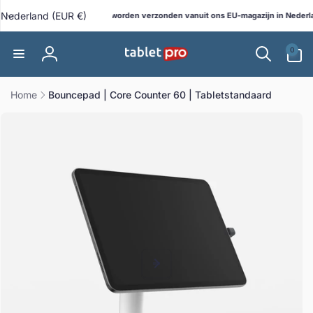
Meteen
L
naar de
Nederland (EUR €)
Alle bestellingen worden verzonden vanuit ons EU-magazijn in Nederlan
ebshop!
content
a
0
n
0
artikelen
Inloggen
d
/
Home
Bouncepad | Core Counter 60 | Tabletstandaard
r
direct naar
e
ductinformatie
g
i
o