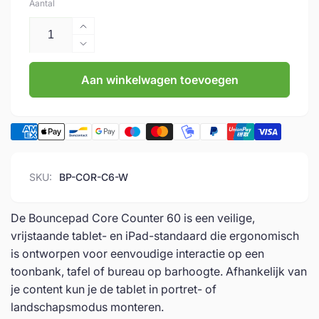
Aantal
Aantal
verhogen
Aantal
voor
verlagen
Bouncepad
Aan winkelwagen toevoegen
voor
|
Bouncepad
Core
|
Counter
Core
60
Counter
|
60
Tabletstandaard
|
SKU:
BP-COR-C6-W
Tabletstandaard
De Bouncepad Core Counter 60 is een veilige,
vrijstaande tablet- en iPad-standaard die ergonomisch
is ontworpen voor eenvoudige interactie op een
toonbank, tafel of bureau op barhoogte. Afhankelijk van
je content kun je de tablet in portret- of
landschapsmodus monteren.