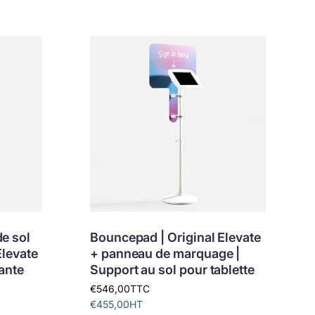
e sol
Bouncepad | Original Elevate
Elevate
+ panneau de marquage |
ante
Support au sol pour tablette
€546,00
TTC
€455,00
HT