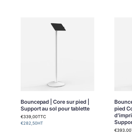
Bouncepad | Core sur pied |
Bounce
Support au sol pour tablette
pied C
d’impri
€339,00
TTC
Support
€282,50
HT
€393,00