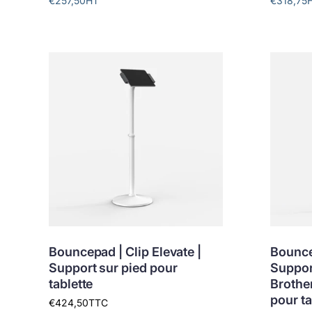
€257,50
HT
€318,75
Bouncepad | Clip Elevate |
Bounce
Support sur pied pour
Suppor
tablette
Brother
pour ta
€424,50
TTC