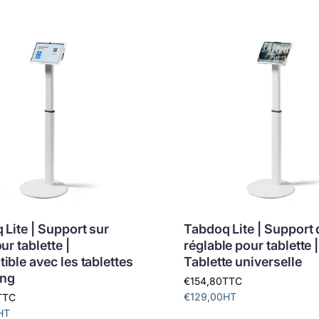
Lite | Support sur
Tabdoq Lite | Support 
ur tablette |
réglable pour tablette |
ble avec les tablettes
Tablette universelle
ng
€154,80
TTC
€129,00
HT
TTC
HT