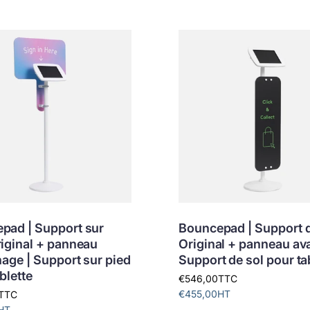
pad | Support sur
Bouncepad | Support d
riginal + panneau
Original + panneau ava
hage | Support sur pied
Support de sol pour ta
blette
€546,00
TTC
€455,00
HT
TTC
HT