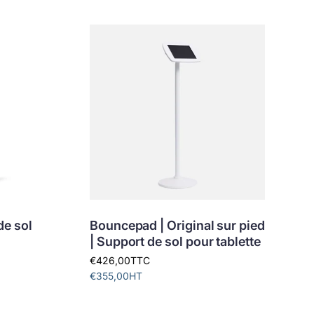
i
e
r
p
a
r
:
de sol
Bouncepad | Original sur pied
| Support de sol pour tablette
€426,00
TTC
€355,00
HT