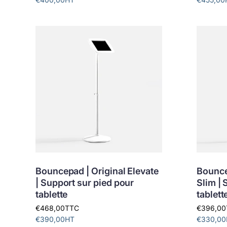
Bouncepad | Original Elevate
Bounce
| Support sur pied pour
Slim | 
tablette
tablett
€468,00
TTC
€396,00
€390,00
HT
€330,00