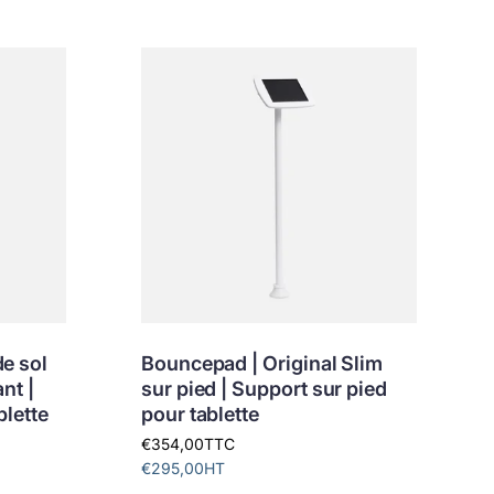
e sol
Bouncepad | Original Slim
nt |
sur pied | Support sur pied
blette
pour tablette
€354,00
TTC
€295,00
HT