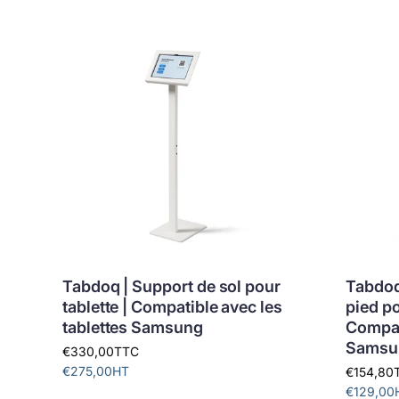
Tabdoq | Support de sol pour
Tabdoq 
tablette | Compatible avec les
pied po
tablettes Samsung
Compati
Samsu
€330,00
TTC
€275,00
HT
€154,80
€129,00