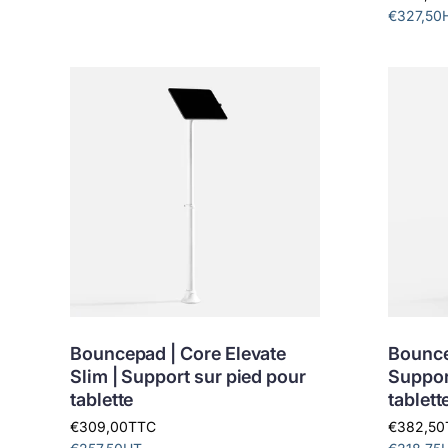
€327,50
Bouncepad | Core Elevate
Bouncep
Slim | Support sur pied pour
Suppor
tablette
tablett
€309,00
TTC
€382,50