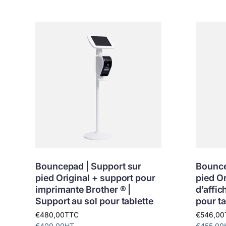
Bouncepad | Support sur
Bounce
pied Original + support pour
pied O
imprimante Brother ® |
d’affic
Support au sol pour tablette
pour ta
€480,00
TTC
€546,00
€400,00
HT
€455,00