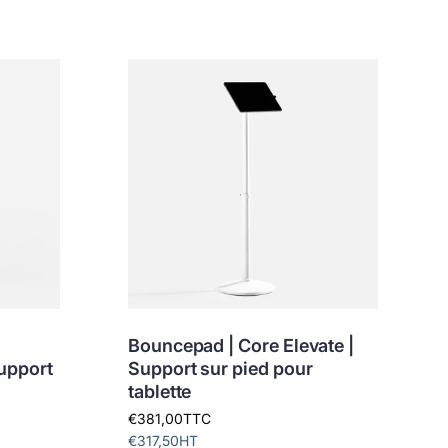
Bouncepad | Core Elevate |
Support
Support sur pied pour
tablette
€381,00
TTC
€317,50
HT