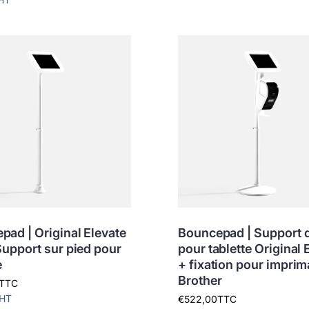
pad | Original Elevate
Bouncepad | Support d
Support sur pied pour
pour tablette Original 
e
+ fixation pour imprim
Brother
TTC
HT
€522,00
TTC