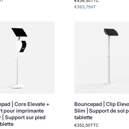
HT
€436,50
TTC
€363,75
HT
pad | Core Elevate +
Bouncepad | Clip Elev
t pour imprimante
Slim | Support de sol 
 | Support sur pied
tablette
blette
€352,50
TTC