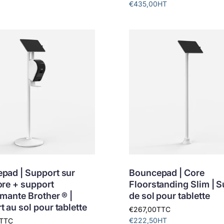
€435,00
HT
pad | Support sur
Bouncepad | Core
ore + support
Floorstanding Slim | 
mante Brother ® |
de sol pour tablette
 au sol pour tablette
€267,00
TTC
€222,50
HT
TTC